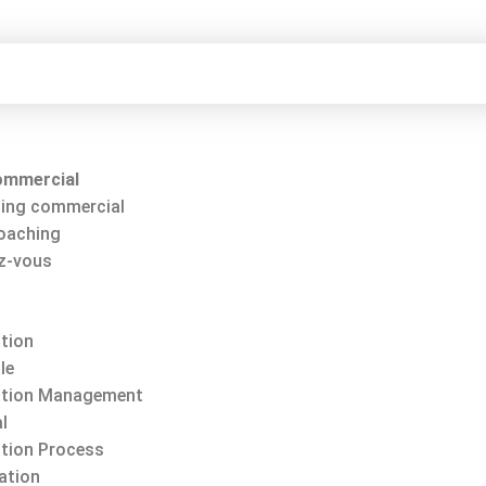
ommercial
ing commercial
Coaching
z-vous
tion
le
tion Management
l
tion Process
ation