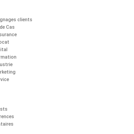
gnages clients
 de Cas
surance
ocat
ital
rmation
ustrie
rketing
rvice
sts
rences
taires