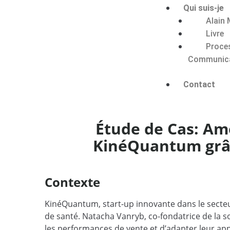
Qui suis-je
Alain 
Livre
Proce
Communic
Contact
Étude de Cas: Am
KinéQuantum grâc
Contexte
KinéQuantum, start-up innovante dans le secteur
de santé. Natacha Vanryb, co-fondatrice de la s
les performances de vente et d’adapter leur ap