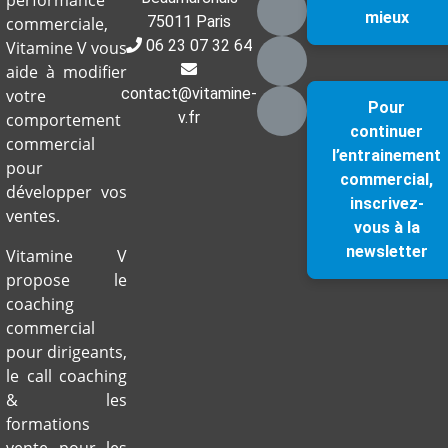
mieux
75011 Paris
commerciale,
06 23 07 32 64
Vitamine V vous
aide à modifier
contact@vitamine-
votre
Pour
v.fr
comportement
continuer
commercial
l’entrainement
pour
commercial,
développer vos
inscrivez-
ventes.
vous à la
newsletter
Vitamine V
propose le
coaching
commercial
pour dirigeants,
le call coaching
& les
formations
vente pour les