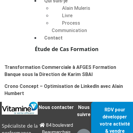
Qui suis-je
Alain Muleris
Livre
Process
Communication
Contact
Étude de Cas Formation
Transformation Commerciale à AFGES Formation
Banque sous la Direction de Karim SBAI
Crono Concept – Optimisation de LinkedIn avec Alain
Humbert
Nous contacter
Nous
RDV pour
suivre
développer
votre activité
84 boulevard
Spécialiste de la
& vendre
Beaumarchais
performance