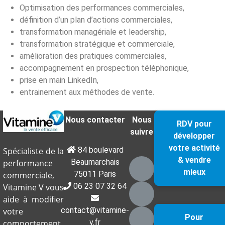
Optimisation des performances commerciales,
définition d’un plan d’actions commerciales,
transformation managériale et leadership,
transformation stratégique et commerciale,
amélioration des pratiques commerciales,
accompagnement en prospection téléphonique,
prise en main LinkedIn,
entrainement aux méthodes de vente.
Nous contacter
Nous
RDV pour
suivre
développer
votre activité
84 boulevard
Spécialiste de la
& vendre
Beaumarchais
performance
mieux
75011 Paris
commerciale,
06 23 07 32 64
Vitamine V vous
aide à modifier
contact@vitamine-
votre
Pour
v.fr
comportement