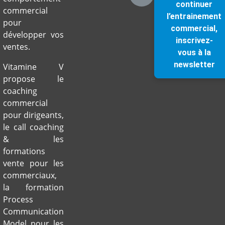
continuer
commercial
l’entrainement
pour
commercial,
développer vos
inscrivez-
ventes.
vous à la
newsletter
Vitamine V
propose le
coaching
commercial
pour dirigeants,
le call coaching
& les
formations
vente pour les
commerciaux,
la formation
Process
Communication
Model pour les