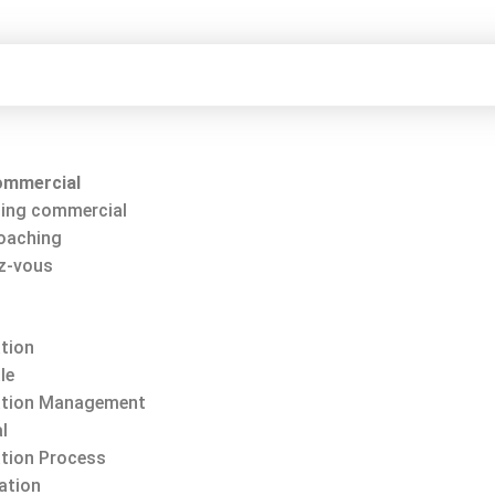
ommercial
ing commercial
Coaching
z-vous
tion
le
tion Management
l
tion Process
ation