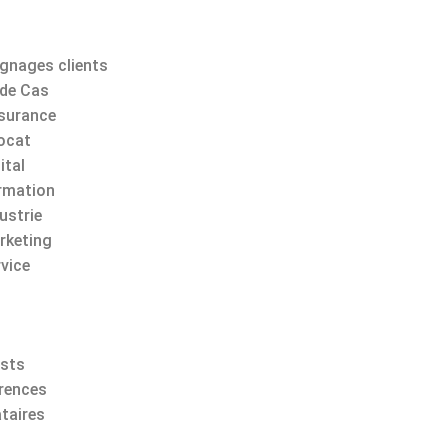
gnages clients
 de Cas
surance
ocat
ital
rmation
ustrie
rketing
rvice
sts
rences
taires