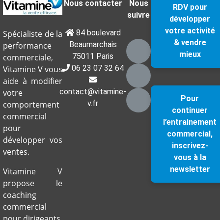
Nous contacter
Nous
RDV pour
suivre
développer
votre activité
84 boulevard
Spécialiste de la
& vendre
Beaumarchais
performance
mieux
75011 Paris
commerciale,
06 23 07 32 64
Vitamine V vous
aide à modifier
contact@vitamine-
votre
Pour
v.fr
comportement
continuer
commercial
l’entrainement
pour
commercial,
développer vos
inscrivez-
ventes.
vous à la
newsletter
Vitamine V
propose le
coaching
commercial
pour dirigeants,