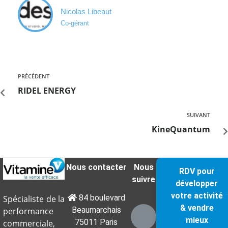
Nicolas Libeaut
Co-gérant
PRÉCÉDENT
RIDEL ENERGY
SUIVANT
KineQuantum
Nous contacter
Nous
RDV pour
suivre
développer
votre activité
84 boulevard
Spécialiste de la
& vendre
Beaumarchais
performance
mieux
75011 Paris
commerciale,