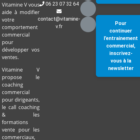
06 23 07 32 64
Vitamine V vous
aide à modifier
contact@vitamine-
votre
Pour
v.fr
comportement
continuer
commercial
l’entrainement
pour
commercial,
développer vos
inscrivez-
ventes.
vous à la
newsletter
Vitamine V
propose le
coaching
commercial
pour dirigeants,
le call coaching
& les
formations
vente pour les
commerciaux,