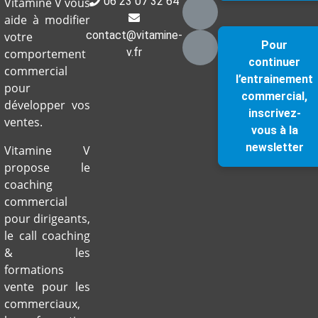
06 23 07 32 64
Vitamine V vous
aide à modifier
contact@vitamine-
votre
Pour
v.fr
comportement
continuer
commercial
l’entrainement
pour
commercial,
développer vos
inscrivez-
ventes.
vous à la
newsletter
Vitamine V
propose le
coaching
commercial
pour dirigeants,
le call coaching
& les
formations
vente pour les
commerciaux,