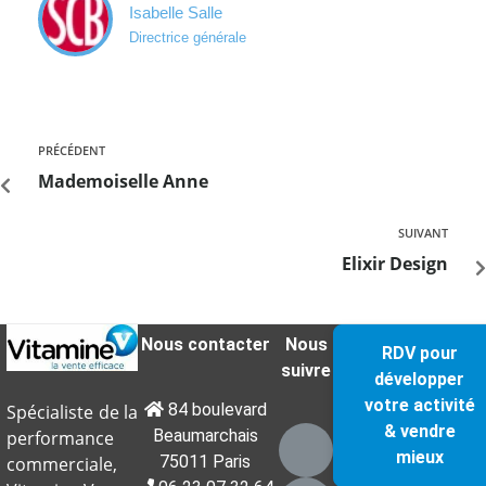
Isabelle Salle
Directrice générale
PRÉCÉDENT
Mademoiselle Anne
SUIVANT
Elixir Design
Nous contacter
Nous
RDV pour
suivre
développer
votre activité
84 boulevard
Spécialiste de la
& vendre
Beaumarchais
performance
mieux
75011 Paris
commerciale,