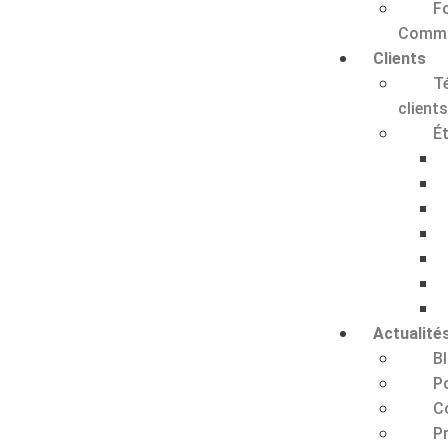
F
Commu
Clients
T
client
É
Actualité
B
P
C
P