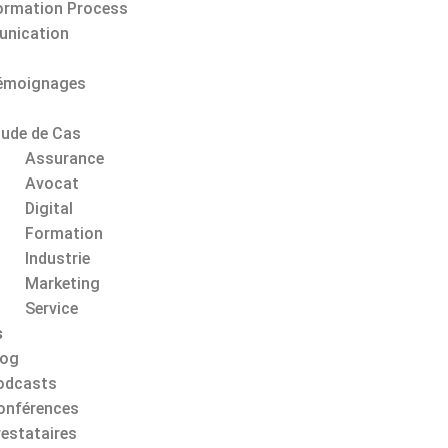
ormation Process
nication
émoignages
s
tude de Cas
Assurance
Avocat
Digital
Formation
Industrie
Marketing
Service
s
log
odcasts
onférences
restataires