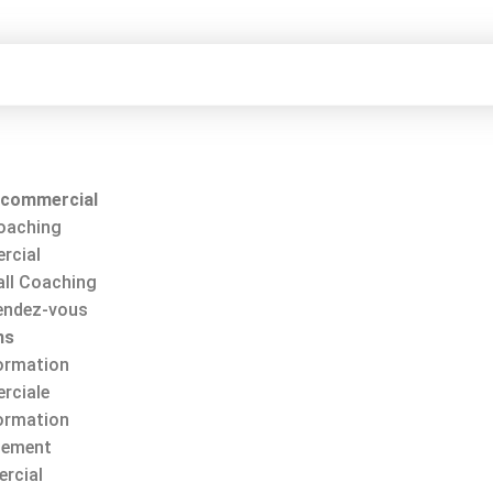
 commercial
oaching
rcial
all Coaching
endez-vous
ns
ormation
rciale
ormation
ement
rcial