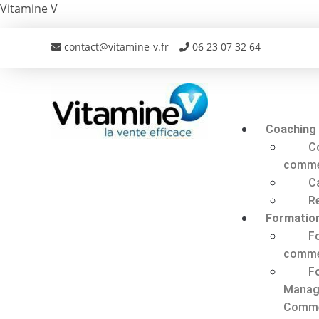
Vitamine V
contact@vitamine-v.fr
06 23 07 32 64
Coaching
C
comme
C
R
Formatio
F
comme
F
Manag
Comme