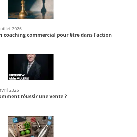
juillet 2026
n coaching commercial pour être dans l’action
avril 2026
omment réussir une vente ?