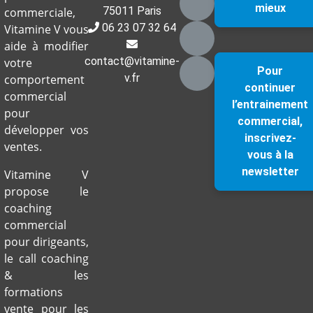
mieux
75011 Paris
commerciale,
06 23 07 32 64
Vitamine V vous
aide à modifier
contact@vitamine-
votre
Pour
v.fr
comportement
continuer
commercial
l’entrainement
pour
commercial,
développer vos
inscrivez-
ventes.
vous à la
newsletter
Vitamine V
propose le
coaching
commercial
pour dirigeants,
le call coaching
& les
formations
vente pour les