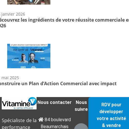
 janvier 2026
écouvrez les ingrédients de votre réussite commerciale 
026
 mai 2025
onstruire un Plan d’Action Commercial avec impact
Nous contacter
Nous
RDV pour
suivre
développer
votre activité
84 boulevard
Spécialiste de la
& vendre
Beaumarchais
performance