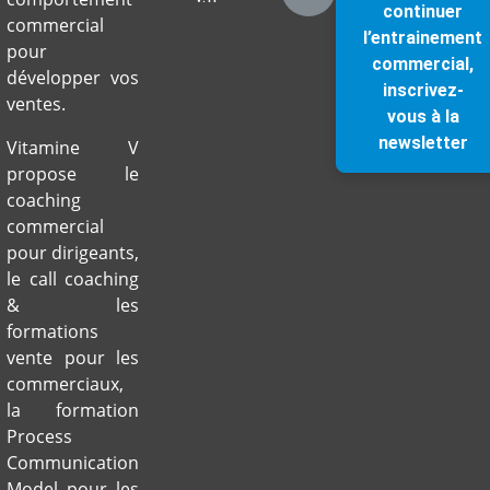
continuer
commercial
l’entrainement
pour
commercial,
développer vos
inscrivez-
ventes.
vous à la
newsletter
Vitamine V
propose le
coaching
commercial
pour dirigeants,
le call coaching
& les
formations
vente pour les
commerciaux,
la formation
Process
Communication
Model pour les