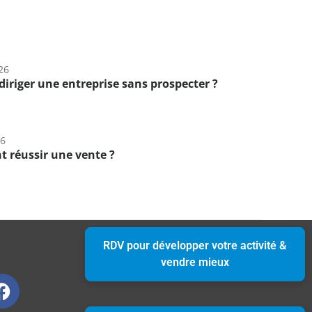
26
diriger une entreprise sans prospecter ?
26
 réussir une vente ?
RDV pour développer votre activité &
vendre mieux