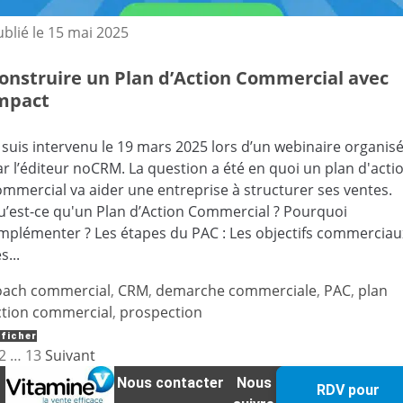
ublié le
15 mai 2025
onstruire un Plan d’Action Commercial avec
mpact
 suis intervenu le 19 mars 2025 lors d’un webinaire organis
ar l’éditeur noCRM. La question a été en quoi un plan d'acti
ommercial va aider une entreprise à structurer ses ventes.
u’est-ce qu'un Plan d’Action Commercial ? Pourquoi
’implémenter ? Les étapes du PAC : Les objectifs commerciau
s...
oach commercial
,
CRM
,
demarche commerciale
,
PAC
,
plan
ction commercial
,
prospection
ficher
2
…
13
Suivant
Nous contacter
Nous
RDV pour