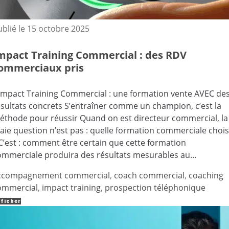
ublié le
15 octobre 2025
mpact Training Commercial : des RDV
ommerciaux pris
’Impact Training Commercial : une formation vente AVEC de
ésultats concrets S’entraîner comme un champion, c’est la
éthode pour réussir Quand on est directeur commercial, la
raie question n’est pas : quelle formation commerciale chois
 C’est : comment être certain que cette formation
ommerciale produira des résultats mesurables au...
ccompagnement commercial
,
coach commercial
,
coaching
ommercial
,
impact training
,
prospection téléphonique
ficher