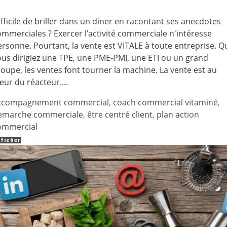
fficile de briller dans un diner en racontant ses anecdotes
ommerciales ? Exercer l’activité commerciale n'intéresse
ersonne. Pourtant, la vente est VITALE à toute entreprise. Q
ous dirigiez une TPE, une PME-PMI, une ETI ou un grand
roupe, les ventes font tourner la machine. La vente est au
ur du réacteur....
ccompagnement commercial
,
coach commercial vitaminé
,
emarche commerciale
,
être centré client
,
plan action
ommercial
ficher