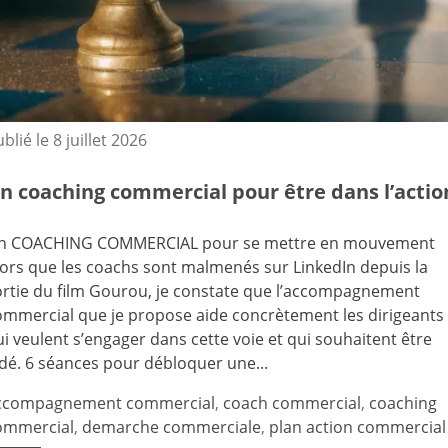
ublié le
8 juillet 2026
n coaching commercial pour être dans l’actio
n COACHING COMMERCIAL pour se mettre en mouvement
lors que les coachs sont malmenés sur LinkedIn depuis la
ortie du film Gourou, je constate que l’accompagnement
ommercial que je propose aide concrètement les dirigeants
i veulent s’engager dans cette voie et qui souhaitent être
idé. 6 séances pour débloquer une...
ccompagnement commercial
,
coach commercial
,
coaching
ommercial
,
demarche commerciale
,
plan action commercial